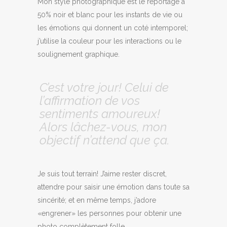
Mon style photographique est le reportage à
50% noir et blanc pour les instants de vie ou
les émotions qui donnent un coté intemporel;
j’utilise la couleur pour les interactions ou le
soulignement graphique.
C’est votre jour! Celui de
l’affirmation de vos
sentiments amoureux!
Alors lâchez-vous, mon
objectif n’attend que ça.
Je suis tout terrain! J’aime rester discret,
attendre pour saisir une émotion dans toute sa
sincérité; et en même temps, j’adore
«engrener» les personnes pour obtenir une
photo complètement folle.