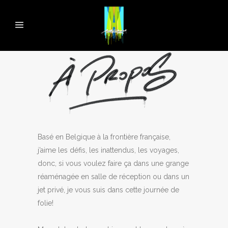
Basé en Belgique à la frontière française,
j’aime les défis, les inattendus, les voyages,
donc, si vous voulez faire ça dans une grange
réaménagée en salle de réception ou dans un
jet privé, je vous suis dans cette journée de
folie!