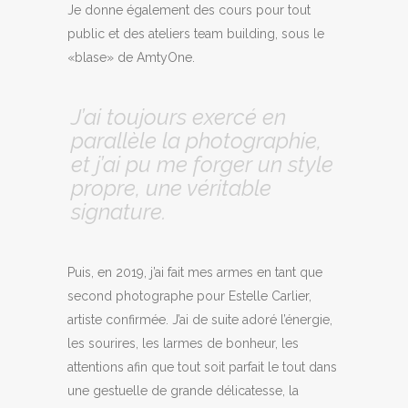
Je donne également des cours pour tout
public et des ateliers team building, sous le
«blase» de AmtyOne.
J’ai toujours exercé en
parallèle la photographie,
et j’ai pu me forger un style
propre, une véritable
signature.
Puis, en 2019, j’ai fait mes armes en tant que
second photographe pour Estelle Carlier,
artiste confirmée. J’ai de suite adoré l’énergie,
les sourires, les larmes de bonheur, les
attentions afin que tout soit parfait le tout dans
une gestuelle de grande délicatesse, la