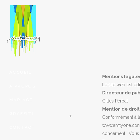
ACCUEIL
Mentions légale
Le site web est édi
À PROPOS
Directeur de publ
MARIAGE
Gilles Perbal
Mention de droit
GRAFFITI
Conformément à la 
www.amtyone.com, 
CONTACT
concernent. Vous p