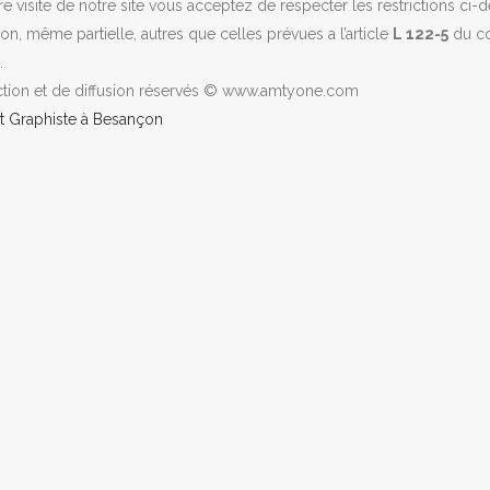
e visite de notre site vous acceptez de respecter les restrictions ci-
n, même partielle, autres que celles prévues a l’article
L 122-5
du cod
.
ction et de diffusion réservés © www.amtyone.com
 Graphiste à Besançon