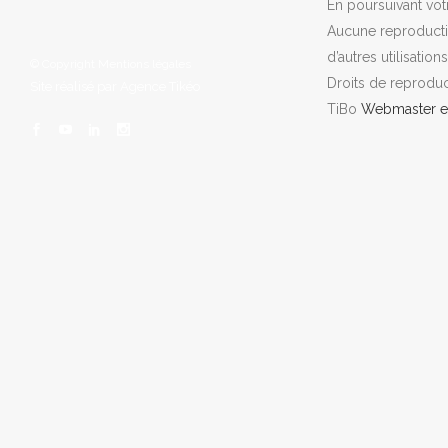
En poursuivant votr
Aucune reproductio
d’autres utilisations
© Copyright
Mentions légales
Droits de reprodu
Site réalisé par
Agence Tikéo
TiBo
Webmaster et