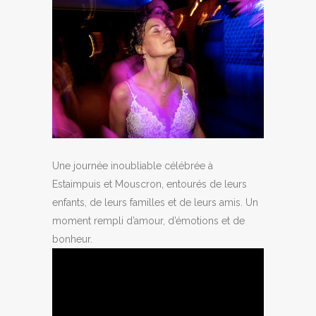
Une journée inoubliable célébrée à
Estaimpuis et Mouscron, entourés de leurs
enfants, de leurs familles et de leurs amis. Un
moment rempli d’amour, d’émotions et de
bonheur.