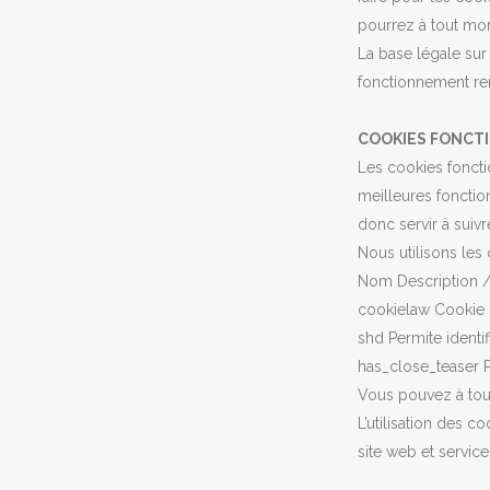
pourrez à tout mom
La base légale sur 
fonctionnement rent
COOKIES FONCT
Les cookies foncti
meilleures foncti
donc servir à suiv
Nous utilisons les 
Nom Description /
cookielaw Cookie p
shd Permite identifi
has_close_teaser Pe
Vous pouvez à tout
L’utilisation des c
site web et services