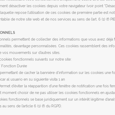
ent désactiver les cookies depuis votre navigateur (voir point “Désac
laquelle repose l’utilisation de ces cookies de première partie est notre
able de notre site web et de nos services au sens de l’art. 6 (1) (f) PI
IONNELS
onnels permettent de collecter des informations que vous avez déjà 
onnalités, davantage personnalisées. Ces cookies rassemblent des i
re vos mouvements sur d’autres sites.
cookies fonctionnels suivants sur notre site:
 Fonction Durée
ermettant de cacher la bannière d’information sur les cookies une fo
car al usuario en su siguiente visita 1 an
rmet d’éviter la réapparition d’une fenêtre de notification une fois ferm
 moment choisir de ne pas utiliser les cookies fonctionnels en ajus
ookies fonctionnels se base juridiquement sur un intérêt légitime d’an
 au sens de l’article 6 (1) (f) du RGPD.