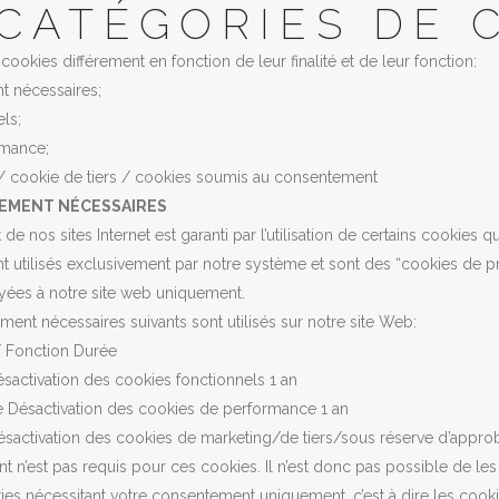
 CATÉGORIES DE 
ookies différement en fonction de leur finalité et de leur fonction:
t nécessaires;
ls;
rmance;
/ cookie de tiers / cookies soumis au consentement
TEMENT NÉCESSAIRES
de nos sites Internet est garanti par l’utilisation de certains cookies
nt utilisés exclusivement par notre système et sont des “cookies de pr
yées à notre site web uniquement.
ment nécessaires suivants sont utilisés sur notre site Web:
 Fonction Durée
ésactivation des cookies fonctionnels 1 an
 Désactivation des cookies de performance 1 an
sactivation des cookies de marketing/de tiers/sous réserve d’approb
 n’est pas requis pour ces cookies. Il n’est donc pas possible de les
kies nécessitant votre consentement uniquement, c’est à dire les coo