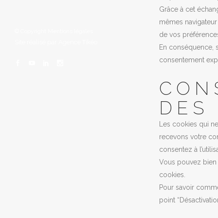
Grâce à cet échang
mêmes navigateur e
© Copyright
Mentions légales
de vos préférence
Site réalisé par
Agence Tikéo
En conséquence, se
consentement exprè
CON
DES
Les cookies qui ne
recevons votre con
consentez à l’utili
Vous pouvez bien s
cookies.
Pour savoir commen
point “Désactivati