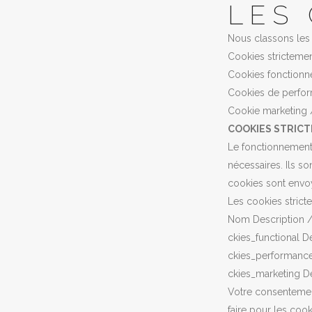
LES
Nous classons les c
Cookies strictemen
Cookies fonctionne
Cookies de perfo
Cookie marketing 
COOKIES STRIC
Le fonctionnement 
nécessaires. Ils so
cookies sont envo
Les cookies stricte
Nom Description /
ckies_functional D
ckies_performance
ckies_marketing Dé
Votre consentement
faire pour les coo