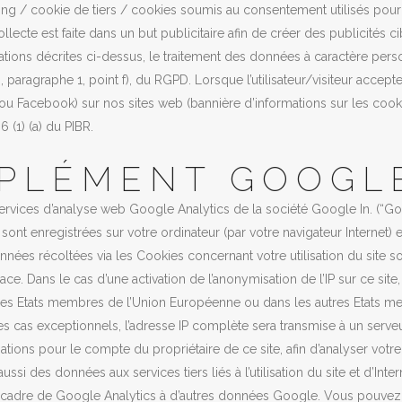
ng / cookie de tiers / cookies soumis au consentement utilisés pour re
 collecte est faite dans un but publicitaire afin de créer des publicités c
sations décrites ci-dessus, le traitement des données à caractère perso
 6, paragraphe 1, point f), du RGPD. Lorsque l’utilisateur/visiteur accept
u Facebook) sur nos sites web (bannière d’informations sur les cookies),
 6 (1) (a) du PIBR.
PLÉMENT GOOGLE
s services d’analyse web Google Analytics de la société Google In. (“Go
sont enregistrées sur votre ordinateur (par votre navigateur Internet) et
données récoltées via les Cookies concernant votre utilisation du site
ace. Dans le cas d’une activation de l’anonymisation de l’IP sur ce sit
les Etats membres de l’Union Européenne ou dans les autres Etats m
s cas exceptionnels, l’adresse IP complète sera transmise à un serv
ations pour le compte du propriétaire de ce site, afin d’analyser votre ut
 aussi des données aux services tiers liés à l’utilisation du site et d’In
 cadre de Google Analytics à d’autres données Google. Vous pouvez désa