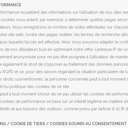
RFORMANCE
ormance recueillent des informations sur l’utilisation de nos sites web 
s cookies nous aident, par exemple, à déterminer quelles pages second
isateurs. Nous enregistrons le nombre de visites effectuées sur chac
re site web, l’ordre des pages visitées, les termes de recherche utilisé
depuis laquelle l’accès est effectué. Ainsi, nous pouvons adapter le c
 de nos utilisateurs tout en optimisant notre offre. L’adresse IP de v
uement anonymisée pour ne pas être assignée à l’utilisateur de manière
te a également le droit de s’opposer au traitement des données personne
RGPD et ce, pour des raisons regardant la situation particulière de l’ut
es droits susmentionnés, la personne concernée peut à tout moment n
t/ou politique des cookies de ce site.
ite peut à tout moment choisir de ne pas utiliser les cookies de perfor
s cookies de performance se base sur un intérêt légitime en matière d’
térêts et aux besoins des visiteurs, comme prévu par l’article 6 (1) (f)
NG / COOKIE DE TIERS / COOKIES SOUMIS AU CONSENTEMENT