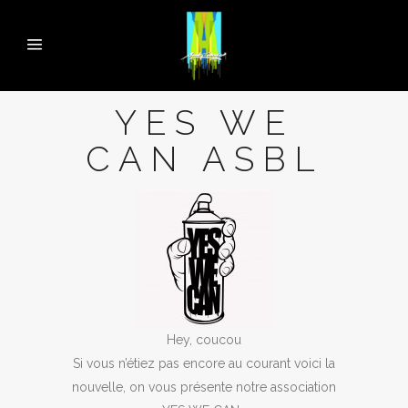
YES WE
CAN ASBL
Hey, coucou
Si vous n’étiez pas encore au courant voici la
nouvelle, on vous présente notre association