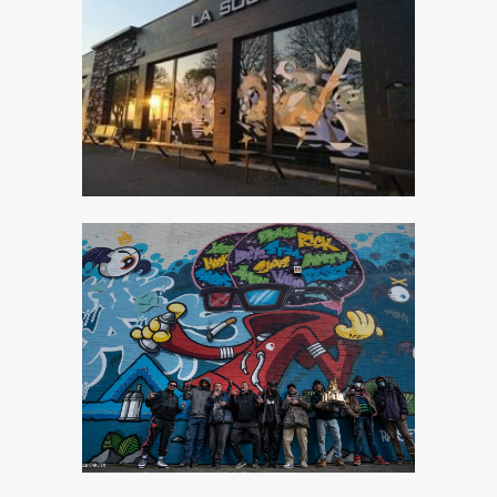
VITRINES DE SOUTIEN AUX
COMMERÇANTS
Association YES WE CAN asbl
BATTLE GRAFFITI
Association YES WE CAN asbl