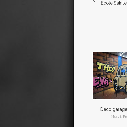
Ecole Sainte
VOI
Déco garage 
Murs & F