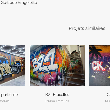
 Gertrude Brugelette
Projets similaires
R
VOIR
particulier
B21 Bruxelles
C
resques
Murs & Fresques
Mur