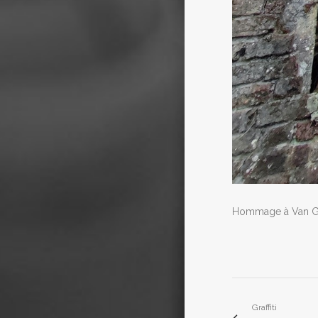
Hommage à Van Gog
Graffiti