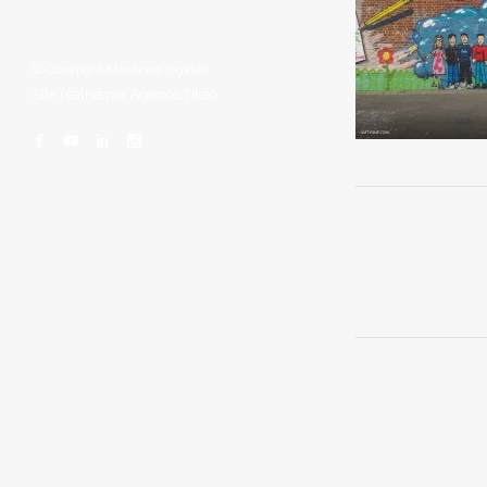
© Copyright
Mentions légales
Site réalisé par
Agence Tikéo