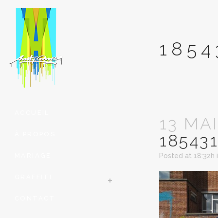
1854
ACCUEIL
13 MAI
À PROPOS
18543
MARIAGE
Posted at 18:32h
GRAFFITI
CONTACT