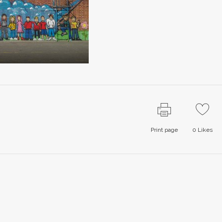
Print page
0
Likes