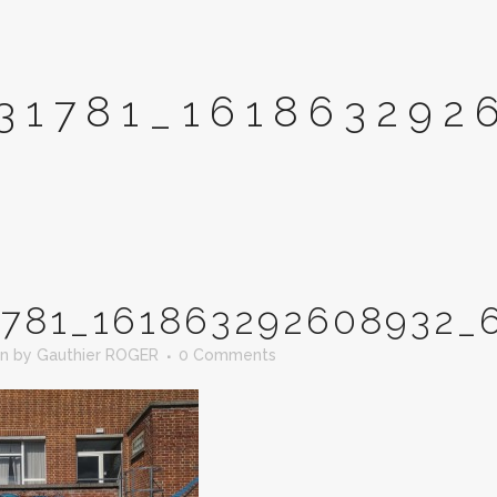
31781_16186329
1781_161863292608932_
in
by
Gauthier ROGER
0 Comments