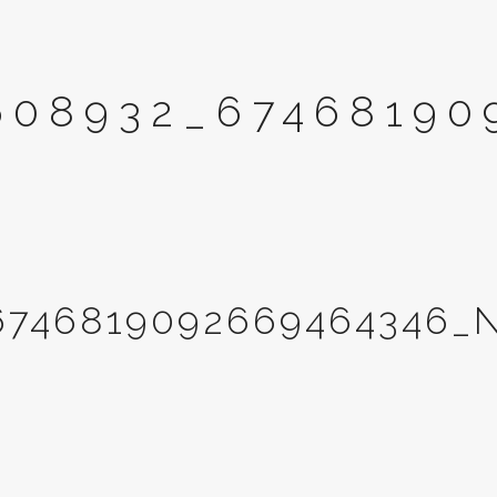
2608932_6746819
6746819092669464346_