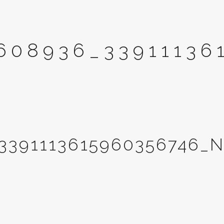
608936_33911136
3391113615960356746_