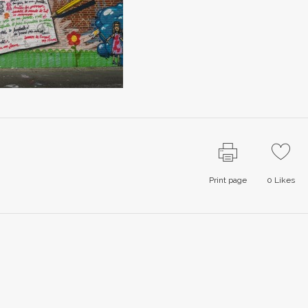
Print page
0
Likes