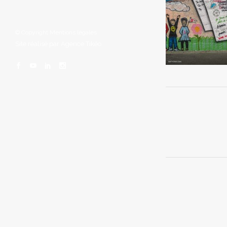
© Copyright
Mentions légales
Site réalisé par
Agence Tikéo