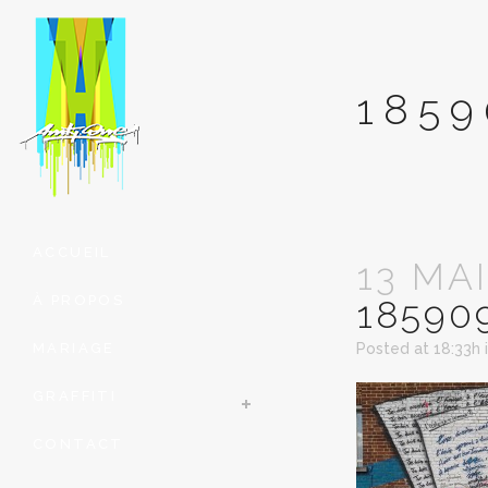
1859
ACCUEIL
13 MAI
À PROPOS
18590
MARIAGE
Posted at 18:33h
GRAFFITI
CONTACT