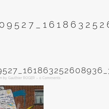
09527_161863252
9527_161863252608936_
in
by
Gauthier ROGER
0 Comments