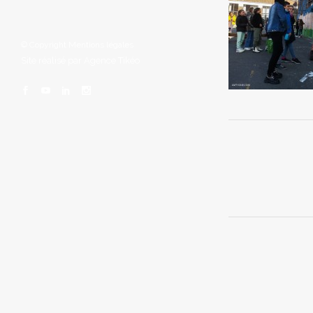
© Copyright
Mentions légales
Site réalisé par
Agence Tikéo