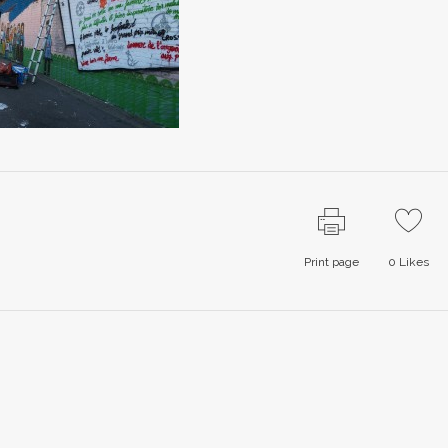
Print page
0
Likes