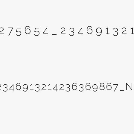
275654_23469132
2346913214236369867_N