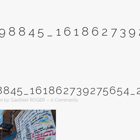
98845_161862739
8845_161862739275654_
in
by
Gauthier ROGER
0 Comments