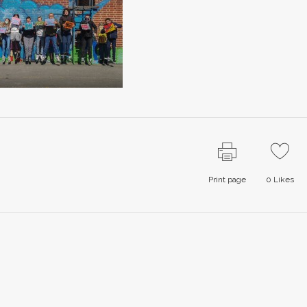
Print page
0
Likes