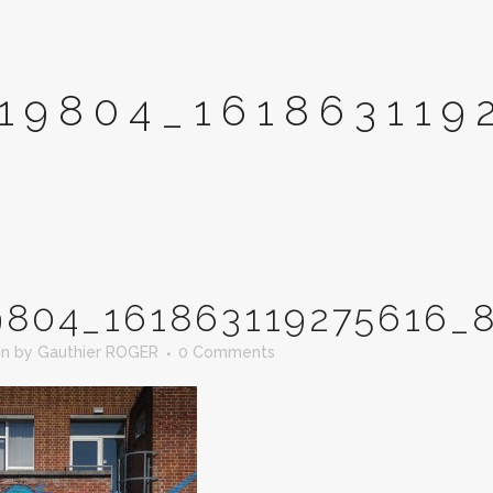
19804_161863119
9804_161863119275616_
in
by
Gauthier ROGER
0 Comments