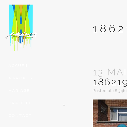
1862
ACCUEIL
13 MAI
À PROPOS
18621
MARIAGE
Posted at 18:34h
GRAFFITI
CONTACT