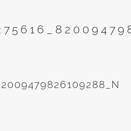
275616_82009479
82009479826109288_N