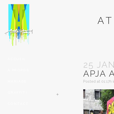
AT
ACCUEIL
25 JA
À PROPOS
APJA 
MARIAGE
Posted at 01:17h
GRAFFITI
CONTACT