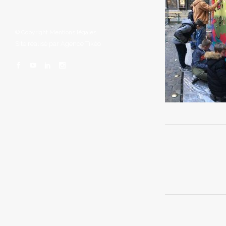
© Copyright
Mentions légales
Site réalisé par
Agence Tikéo