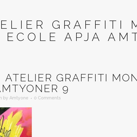
ELIER GRAFFITI 
ECOLE APJA AM
N
ATELIER GRAFFITI MON
AMTYONER 9
in
by
Amtyone
0 Comments