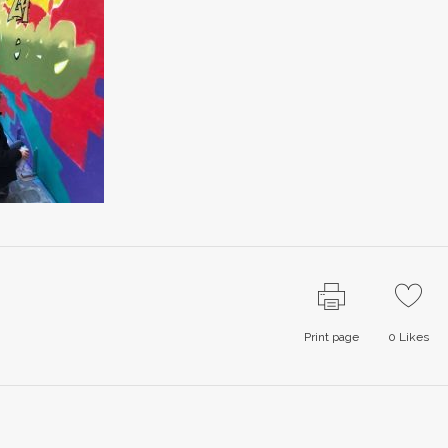
Print page
0
Likes