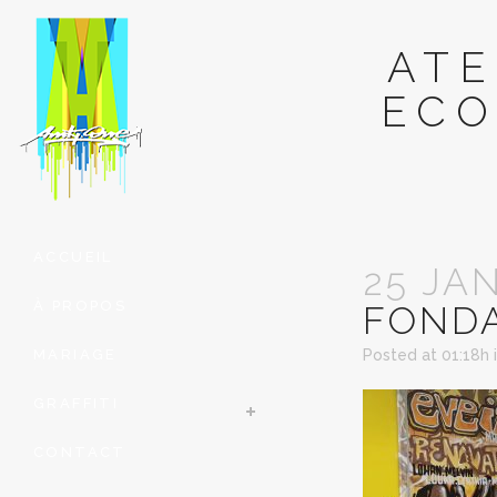
ATE
ECO
ACCUEIL
25 JA
À PROPOS
FOND
MARIAGE
Posted at 01:18h
GRAFFITI
CONTACT