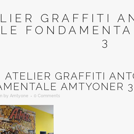
LIER GRAFFITI A
LE FONDAMENTA
3
N
ATELIER GRAFFITI AN
AMENTALE AMTYONER 3
in
by
Amtyone
0 Comments