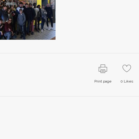
Print page
0
Likes