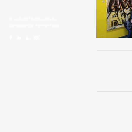
© Copyright
Mentions légales
Site réalisé par
Agence Tikéo