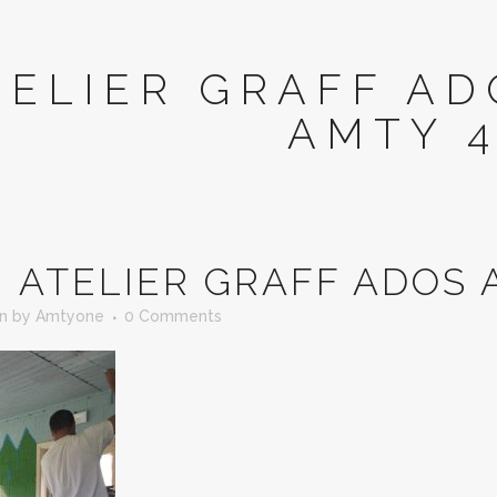
TELIER GRAFF A
AMTY 
N
ATELIER GRAFF ADOS 
in
by
Amtyone
0 Comments