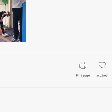
Print page
0
Likes