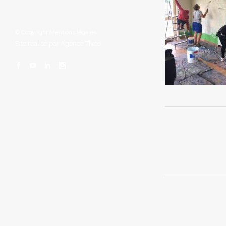
© Copyright
Mentions légales
Site réalisé par
Agence Tikéo