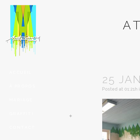
A
ACCUEIL
25 JA
À PROPOS
Posted at 01:21h
MARIAGE
GRAFFITI
CONTACT