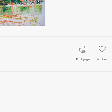
Print page
0
Likes