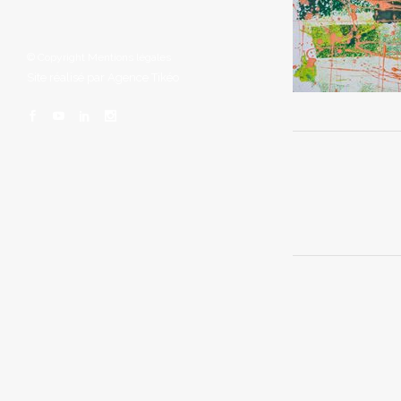
© Copyright
Mentions légales
Site réalisé par
Agence Tikéo