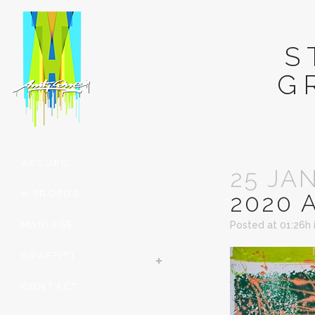
S
G
ACCUEIL
25 JA
À PROPOS
2020 
MARIAGE
Posted at 01:26h
GRAFFITI
CONTACT