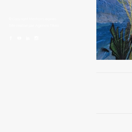
© Copyright
Mentions légales
Site réalisé par
Agence Tikéo