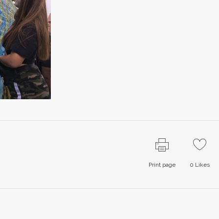
Print page
0
Likes