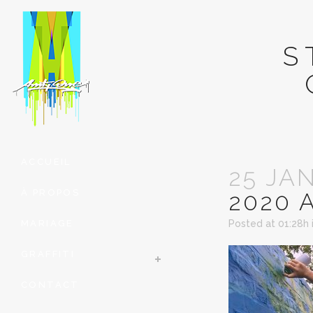
S
ACCUEIL
25 JA
À PROPOS
2020 
MARIAGE
Posted at 01:28h
GRAFFITI
CONTACT