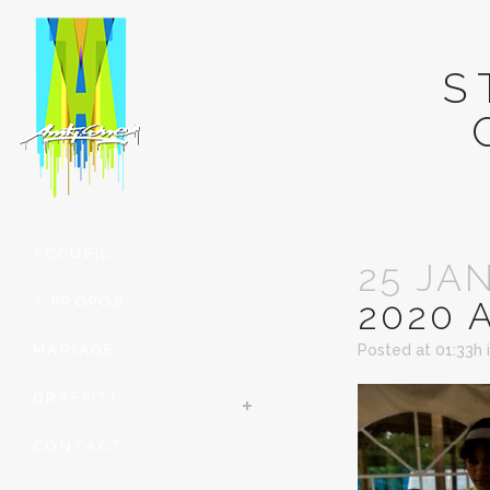
S
ACCUEIL
25 JA
À PROPOS
2020 
MARIAGE
Posted at 01:33h
GRAFFITI
CONTACT