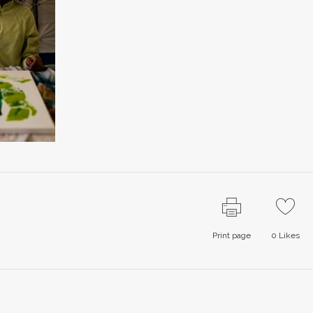
Print page
0
Likes