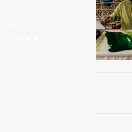
© Copyright
Mentions légales
Site réalisé par
Agence Tikéo