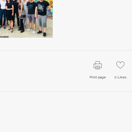
Print page
0
Likes