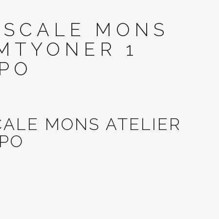
’ESCALE MONS
MTYONER 1
UPO
CALE MONS ATELIER
UPO