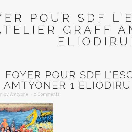
YER POUR SDF L
ATELIER GRAFF A
ELIODIR
N
FOYER POUR SDF L’ES
 AMTYONER 1 ELIODIR
in
by
Amtyone
0 Comments