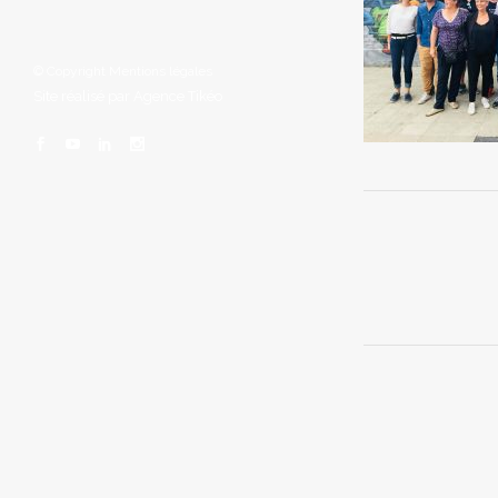
© Copyright
Mentions légales
Site réalisé par
Agence Tikéo