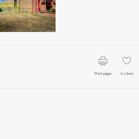
Print page
0
Likes