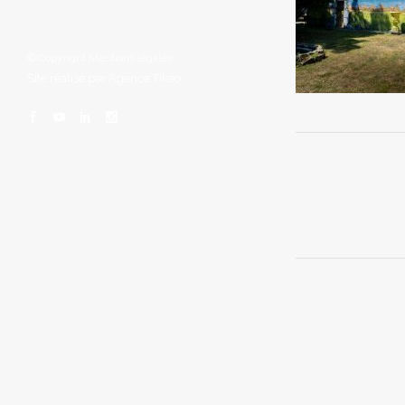
© Copyright
Mentions légales
Site réalisé par
Agence Tikéo