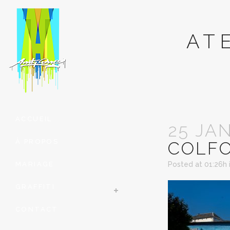
AT
ACCUEIL
25 JA
À PROPOS
COLFO
MARIAGE
Posted at 01:26h
GRAFFITI
CONTACT