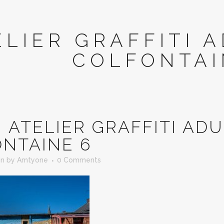
ELIER GRAFFITI 
COLFONTAI
N
ATELIER GRAFFITI ADU
NTAINE 6
in
by
Amtyone
0 Comments