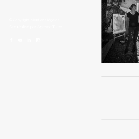
© Copyright
Mentions légales
Site réalisé par
Agence Tikéo