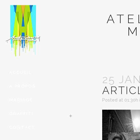
ATE
M
ACCUEIL
25 JA
À PROPOS
ARTIC
MARIAGE
Posted at 01:30h
GRAFFITI
CONTACT