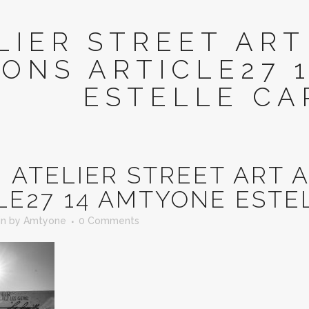
LIER STREET ART
ONS ARTICLE27 
ESTELLE CA
N
ATELIER STREET ART 
LE27 14 AMTYONE ESTE
in
by
Amtyone
0 Comments