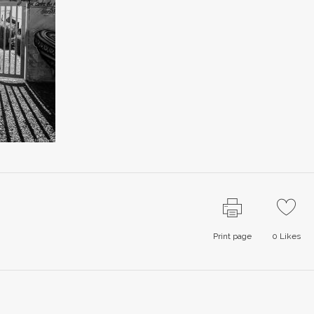
Print page
0
Likes