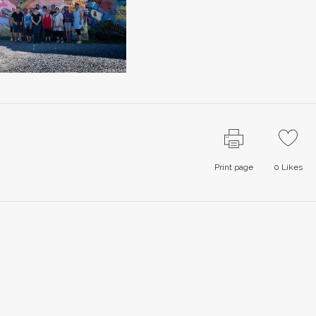
Print page
0
Likes