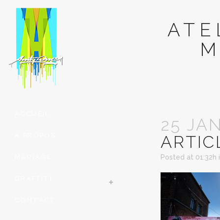
ATE
M
ACCUEIL
25 JA
À PROPOS
ARTIC
MARIAGE
Posted at 01:32h
GRAFFITI
CONTACT