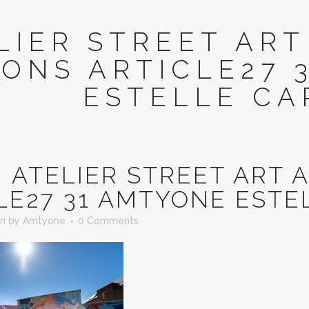
LIER STREET ART
ONS ARTICLE27 
ESTELLE CA
N
ATELIER STREET ART 
LE27 31 AMTYONE ESTE
in
by
Amtyone
0 Comments