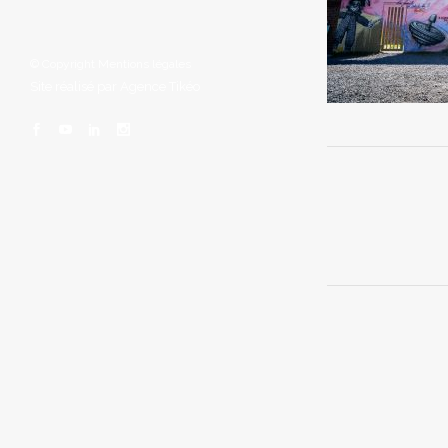
© Copyright
Mentions légales
Site réalisé par
Agence Tikéo