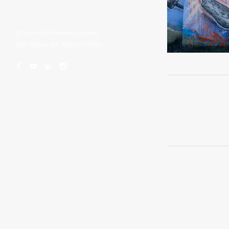
© Copyright
Mentions légales
Site réalisé par
Agence Tikéo