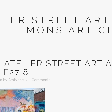
LIER STREET ART
MONS ARTICL
N
ATELIER STREET ART 
LE27 8
in
by
Amtyone
0 Comments