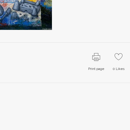
Print page
0
Likes