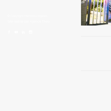
© Copyright
Mentions légales
Site réalisé par
Agence Tikéo