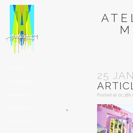
ATE
M
ACCUEIL
25 JA
À PROPOS
ARTIC
MARIAGE
Posted at 01:38h
GRAFFITI
CONTACT