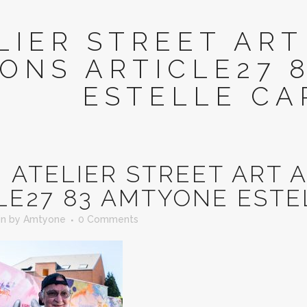
LIER STREET ART
ONS ARTICLE27 
ESTELLE CA
N
ATELIER STREET ART 
LE27 83 AMTYONE ESTE
in
by
Amtyone
0 Comments