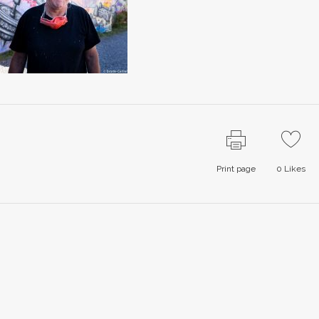
Print page
0
Likes