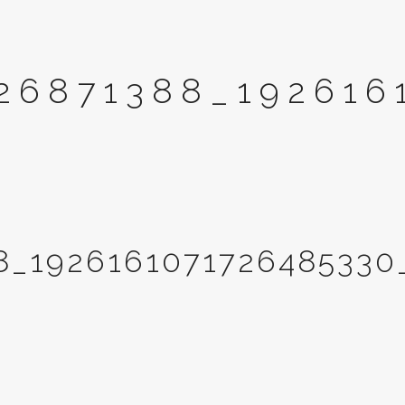
26871388_192616
8_1926161071726485330