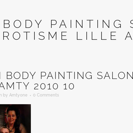
BODY PAINTING
EROTISME LILLE 
N
BODY PAINTING SALON
 AMTY 2010 10
in
by
Amtyone
0 Comments