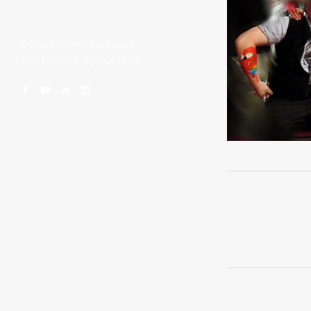
© Copyright
Mentions légales
Site réalisé par
Agence Tikéo