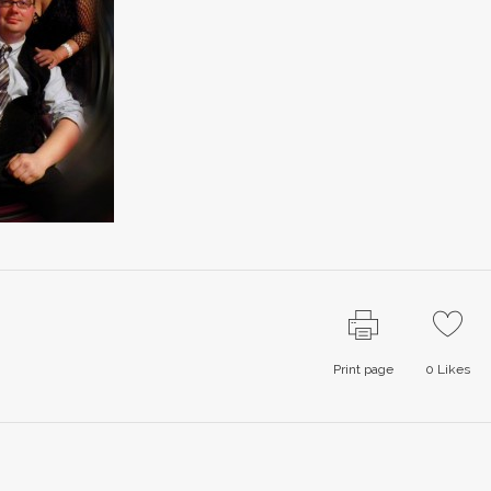
Print page
0
Likes