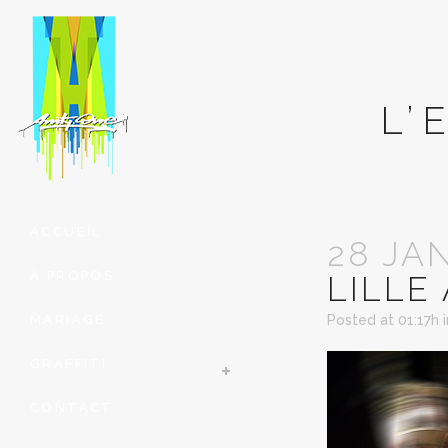
L’
ACCUEIL
28 JA
À PROPOS
LILLE
MARIAGE
Posted at 01:17h
GRAFFITI
CONTACT