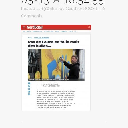
Posted at 19:06h
in
by
Gauthier ROGER
0
Comments