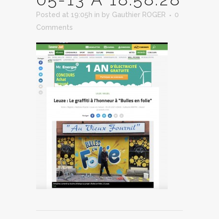
Posted at 19:05h
in
by
Gauthier ROGER
0
Comments