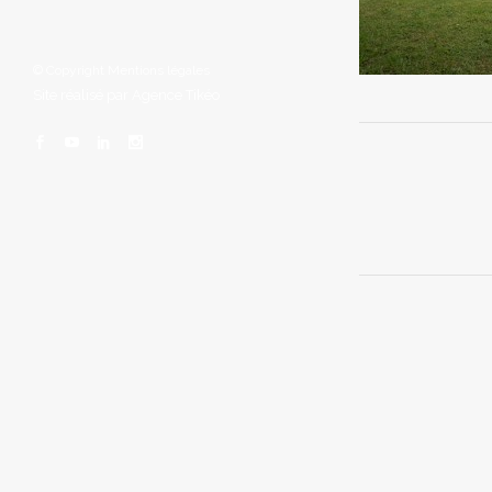
© Copyright
Mentions légales
Site réalisé par
Agence Tikéo