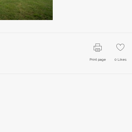
Print page
0
Likes