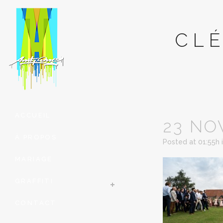
CLÉ
ACCUEIL
23 NO
À PROPOS
Posted at 01:55h
MARIAGE
GRAFFITI
CONTACT