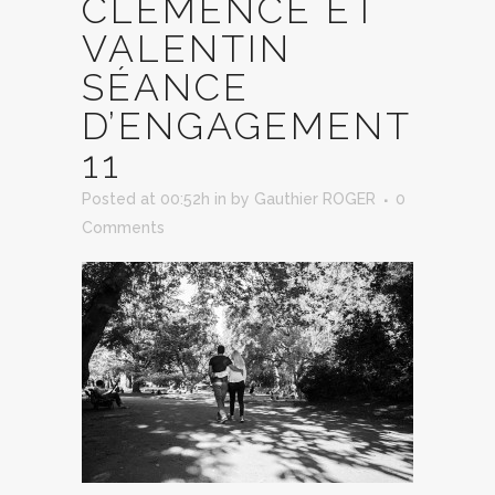
CLÉMENCE ET
VALENTIN
SÉANCE
D’ENGAGEMENT
11
Posted at 00:52h
in
by
Gauthier ROGER
0
Comments