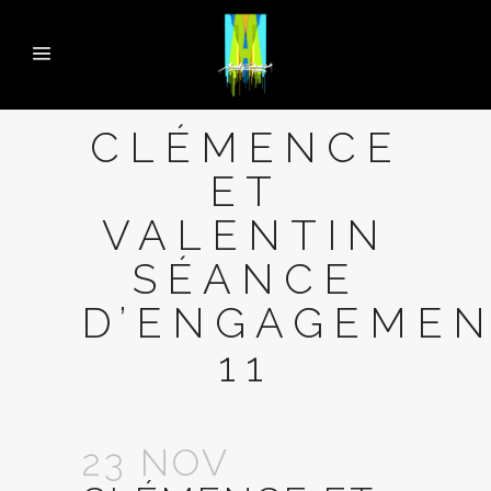
CLÉMENCE
ET
VALENTIN
SÉANCE
D’ENGAGEME
11
23 NOV