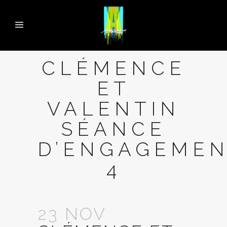
CLÉMENCE
ET
VALENTIN
SÉANCE
D’ENGAGEME
4
23 NOV