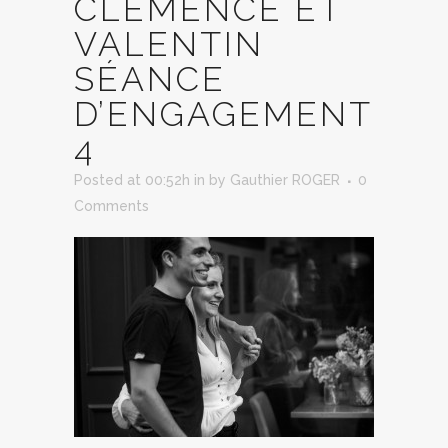
CLÉMENCE ET
VALENTIN
SÉANCE
D’ENGAGEMENT
4
Posted at 00:52h
in
by
Gauthier ROGER
0
Comments