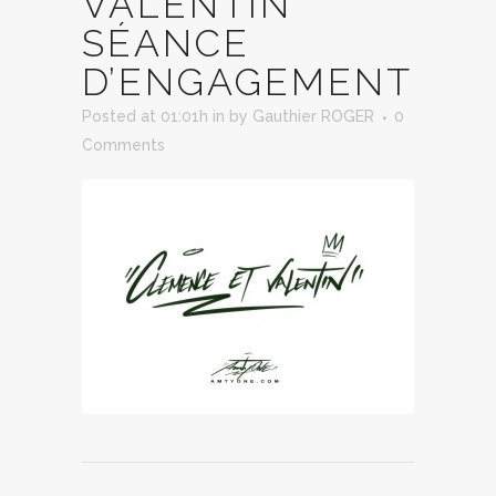
VALENTIN
SÉANCE
D’ENGAGEMENT
Posted at 01:01h
in
by
Gauthier ROGER
0
Comments