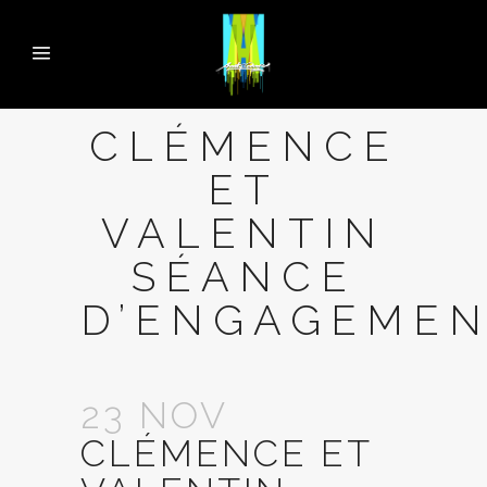
CLÉMENCE
ET
VALENTIN
SÉANCE
D’ENGAGEME
23 NOV
CLÉMENCE ET