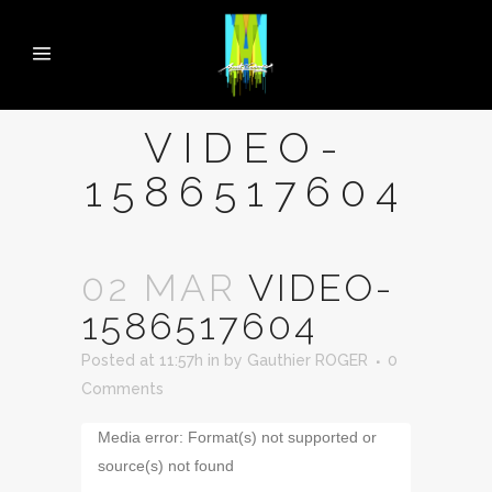
VIDEO-
1586517604
02 MAR
VIDEO-
1586517604
Posted at 11:57h
in
by
Gauthier ROGER
0
Comments
Lecteur
Media error: Format(s) not supported or
vidéo
source(s) not found