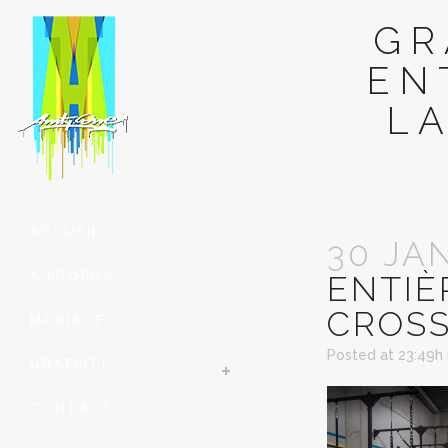
GR
EN
LA
ACCUEIL
30 JA
À PROPOS
ENTIÈ
CROSS
MARIAGE
Posted at 23:49h
GRAFFITI
CONTACT