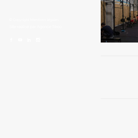
© Copyright
Mentions légales
Site réalisé par
Agence Tikéo