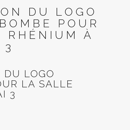
ION DU LOGO
 BOMBE POUR
T RHÉNIUM À
 3
N DU LOGO
OUR LA SALLE
I 3