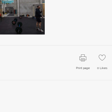
Print page
0
Likes