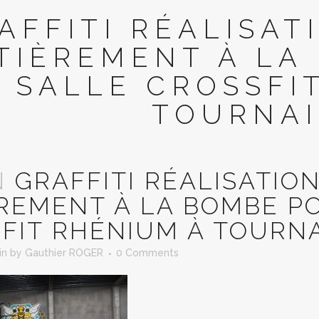
AFFITI RÉALISAT
TIÈREMENT À LA
 SALLE CROSSFI
TOURNAI
N
GRAFFITI RÉALISATIO
REMENT À LA BOMBE P
FIT RHÉNIUM À TOURNA
in
by
Gauthier ROGER
0 Comments