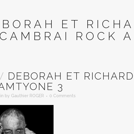
EBORAH ET RICH
CAMBRAI ROCK 
V
DEBORAH ET RICHARD
AMTYONE 3
in
by
Gauthier ROGER
0 Comments