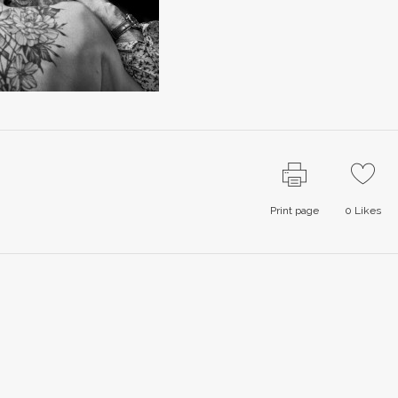
Print page
0
Likes