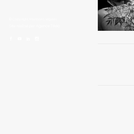
© Copyright
Mentions légales
Site réalisé par
Agence Tikéo