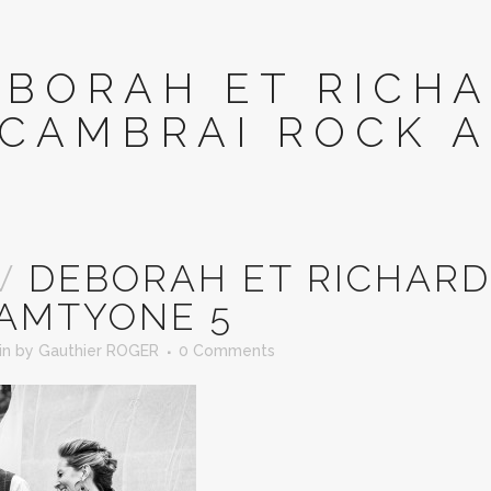
EBORAH ET RICH
CAMBRAI ROCK 
V
DEBORAH ET RICHARD
AMTYONE 5
in
by
Gauthier ROGER
0 Comments