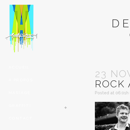
D
ACCUEIL
23 NO
À PROPOS
ROCK 
MARIAGE
Posted at 06:01h
GRAFFITI
CONTACT