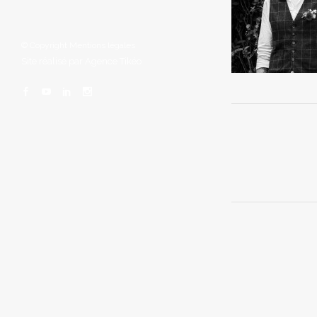
© Copyright
Mentions légales
Site réalisé par
Agence Tikéo