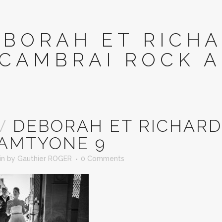
EBORAH ET RICH
CAMBRAI ROCK 
V
DEBORAH ET RICHARD
AMTYONE 9
in
by
Gauthier ROGER
0 Comments