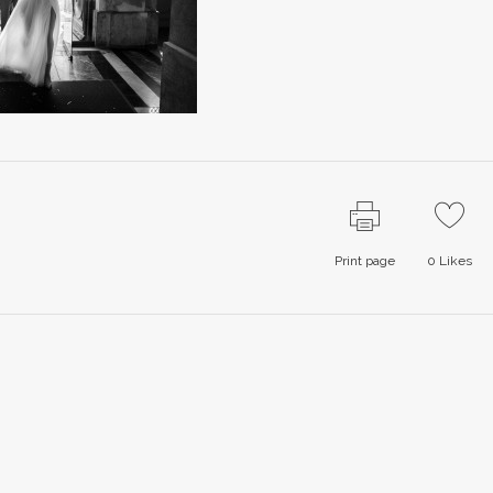
Print page
0
Likes