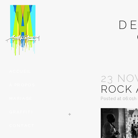
D
ACCUEIL
23 NO
À PROPOS
ROCK 
MARIAGE
Posted at 06:01h
GRAFFITI
CONTACT