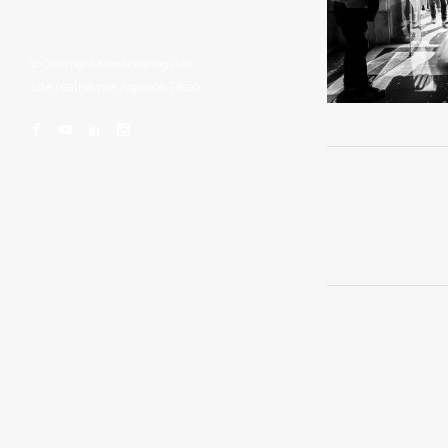
© Copyright
Mentions légales
Site réalisé par
Agence Tikéo