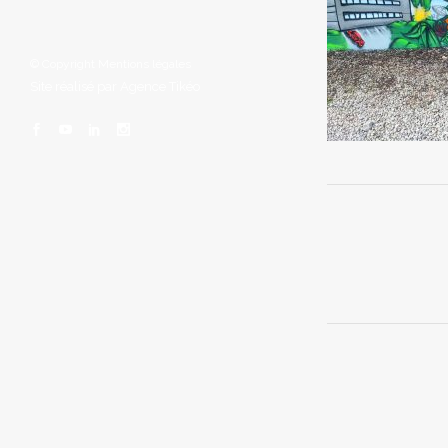
© Copyright
Mentions légales
Site réalisé par
Agence Tikéo