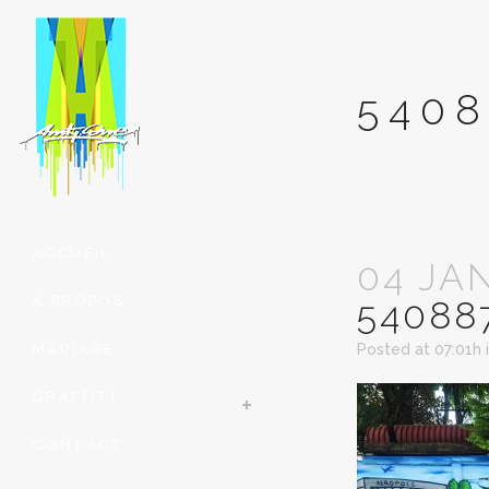
5408
ACCUEIL
04 JA
À PROPOS
54088
MARIAGE
Posted at 07:01h
GRAFFITI
CONTACT