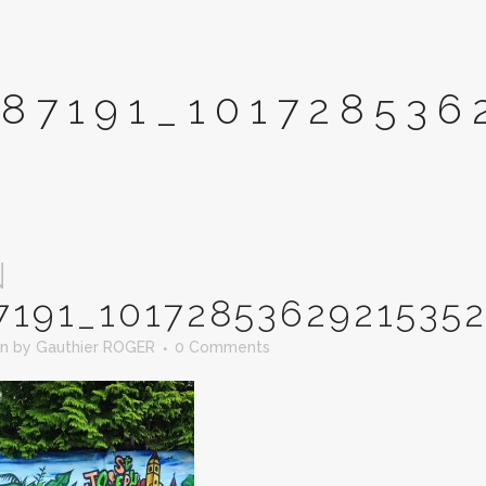
87191_101728536
N
7191_1017285362921535
in
by
Gauthier ROGER
0 Comments