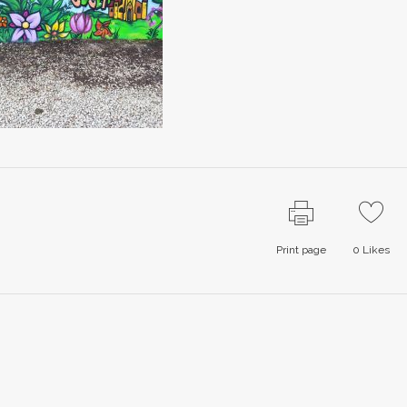
Print page
0
Likes