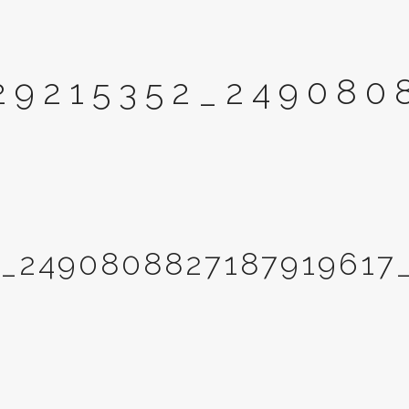
29215352_249080
2_2490808827187919617