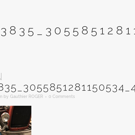
3835_3055851281
N
835_3055851281150534_
in
by
Gauthier ROGER
0 Comments