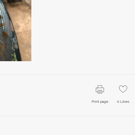
Print page
0
Likes