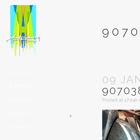
9070
ACCUEIL
09 JA
À PROPOS
90703
MARIAGE
Posted at 17:04h
GRAFFITI
CONTACT