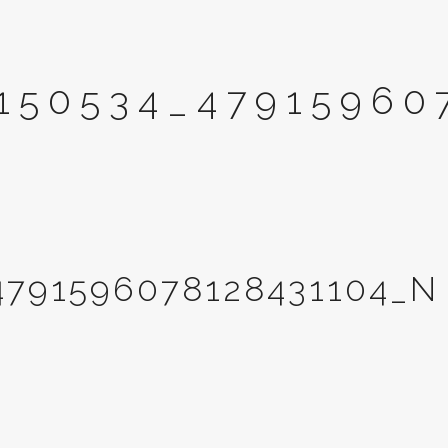
150534_47915960
4791596078128431104_N