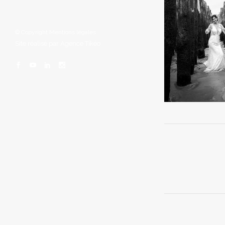
© Copyright
Mentions légales
Site réalisé par
Agence Tikéo