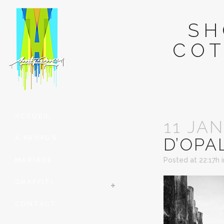
SH
COT
ACCUEIL
11 JAN
À PROPOS
D’OPA
MARIAGE
Posted at 22:17h
GRAFFITI
CONTACT