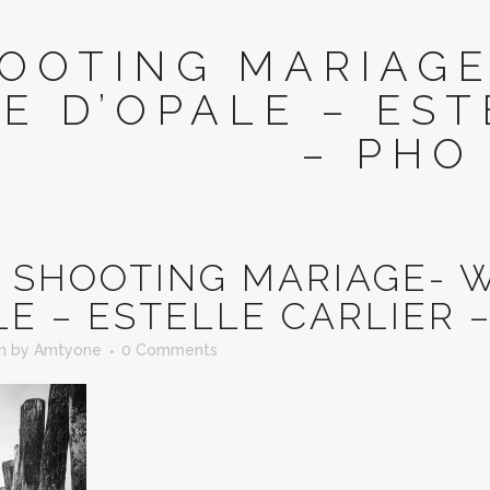
OOTING MARIAGE
E D’OPALE – EST
– PHO
SHOOTING MARIAGE- W
LE – ESTELLE CARLIER 
in
by
Amtyone
0 Comments