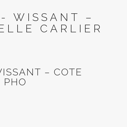
- WISSANT –
ELLE CARLIER
ISSANT – COTE
– PHO