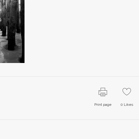
Print page
0
Likes