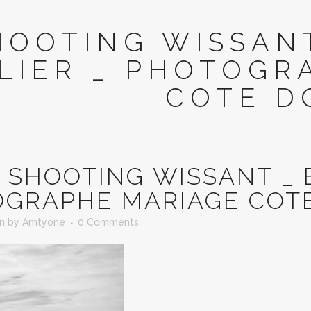
HOOTING WISSAN
LIER _ PHOTOGR
COTE D
SHOOTING WISSANT _ E
GRAPHE MARIAGE COT
in
by
Amtyone
0 Comments