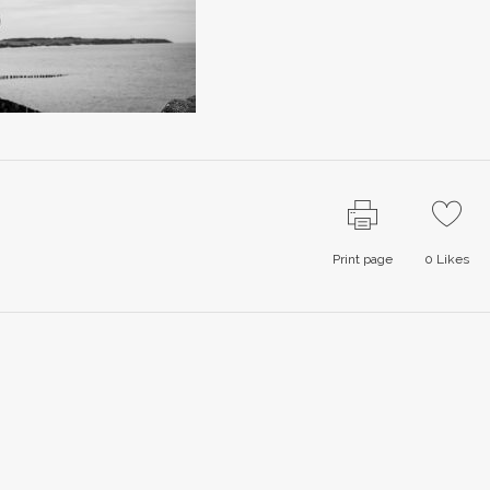
Print page
0
Likes