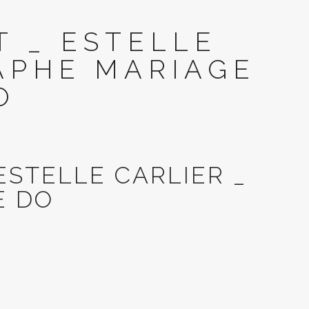
T _ ESTELLE
APHE MARIAGE
O
STELLE CARLIER _
E DO