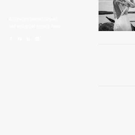
© Copyright
Mentions légales
Site réalisé par
Agence Tikéo