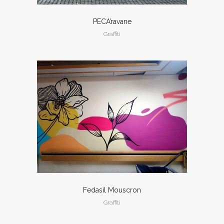
PECA’ravane
Graffiti
Fedasil Mouscron
Graffiti