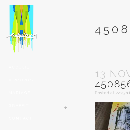
4508
ACCUEIL
13 NO
À PROPOS
45085
MARIAGE
Posted at 22:23h
GRAFFITI
CONTACT