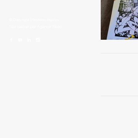
© Copyright
Mentions légales
Site réalisé par
Agence Tikéo