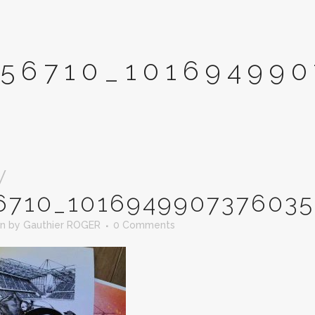
56710_101694990
V
6710_1016949907376035
in
by
Gauthier ROGER
0 Comments