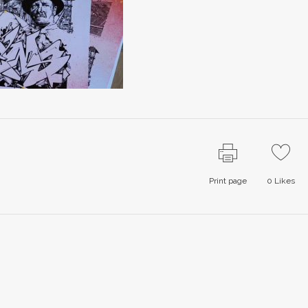
Print page
0
Likes