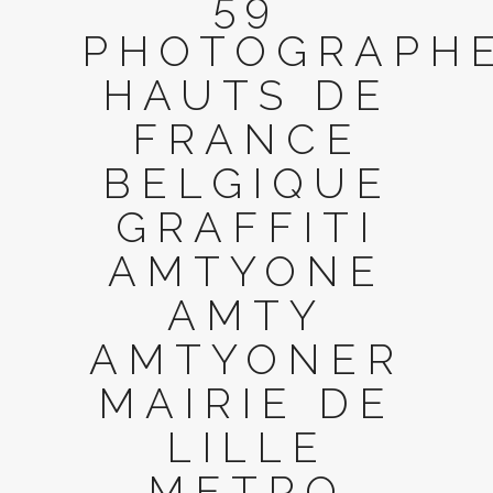
59
PHOTOGRAPH
HAUTS DE
FRANCE
BELGIQUE
GRAFFITI
AMTYONE
AMTY
AMTYONER
MAIRIE DE
LILLE
METRO