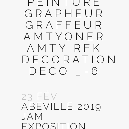
PEINTURE
GRAPHEUR
GRAFFEUR
AMTYONER
AMTY RFK
DECORATION
DECO _-6
23 FÉV
ABEVILLE 2019
JAM
EXPOSITION