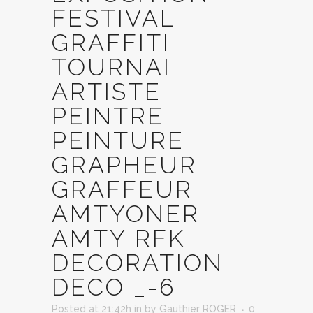
FESTIVAL
GRAFFITI
TOURNAI
ARTISTE
PEINTRE
PEINTURE
GRAPHEUR
GRAFFEUR
AMTYONER
AMTY RFK
DECORATION
DECO _-6
Posted at 21:42h
in
by
Gauthier ROGER
0