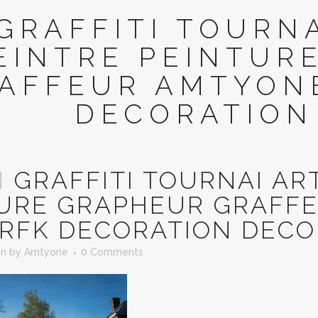
GRAFFITI TOURNA
EINTRE PEINTUR
AFFEUR AMTYON
DECORATION
N
GRAFFITI TOURNAI AR
URE GRAPHEUR GRAFF
RFK DECORATION DECO
in
by
Amtyone
0 Comments