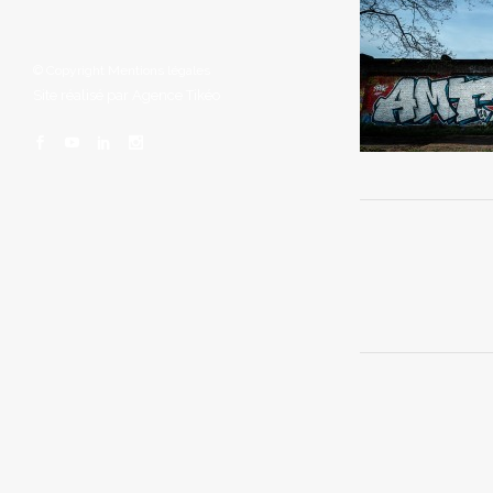
© Copyright
Mentions légales
Site réalisé par
Agence Tikéo