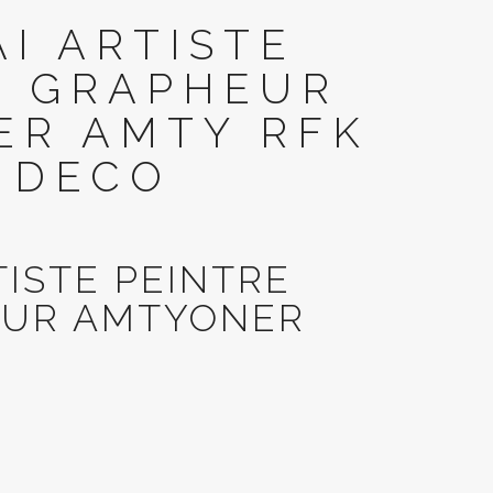
I ARTISTE
E GRAPHEUR
ER AMTY RFK
 DECO
TISTE PEINTRE
EUR AMTYONER