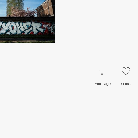
Print page
0
Likes