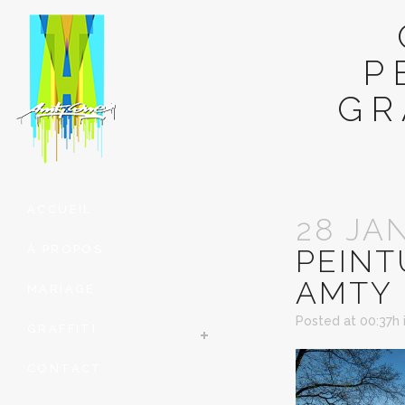
P
GR
ACCUEIL
28 JA
À PROPOS
PEINT
AMTY 
MARIAGE
Posted at 00:37h
GRAFFITI
CONTACT