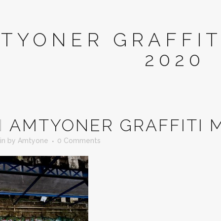
TYONER GRAFFI
2020
N
AMTYONER GRAFFITI 
in
by
Amtyone
0 Comments