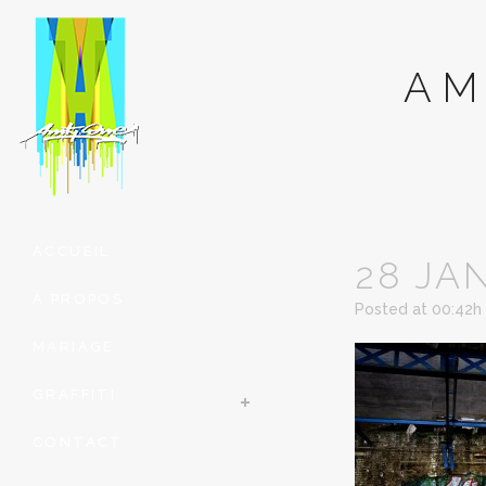
AM
ACCUEIL
28 JA
À PROPOS
Posted at 00:42h
MARIAGE
GRAFFITI
CONTACT