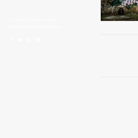
© Copyright
Mentions légales
Site réalisé par
Agence Tikéo