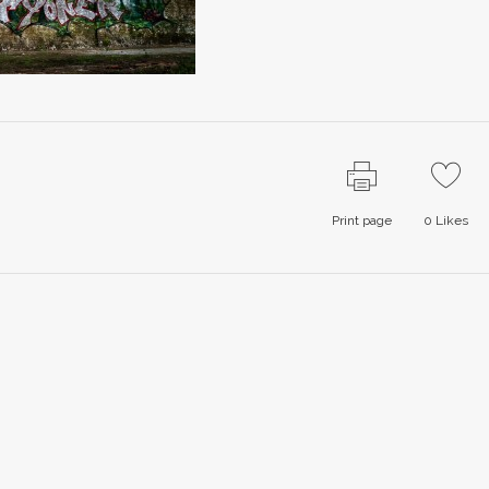
Print page
0
Likes