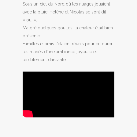
Sous un ciel du Nord où les nuages jouaient
avec la pluie, Hélène et Nicolas se sont dit
« oui ».
Malgré quelques gouttes, la chaleur était bien
présente.
Familles et amis s’étaient réunis pour entourer
les mariés d’une ambiance joyeuse et
terriblement dansante.