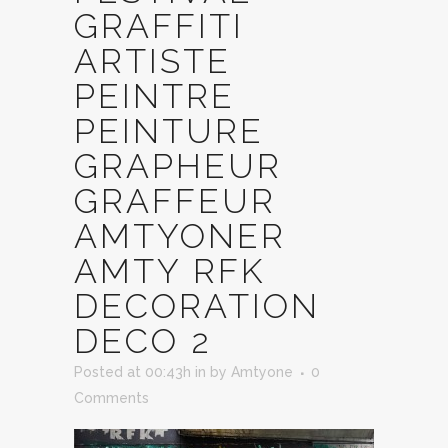
GRAFFITI
ARTISTE
PEINTRE
PEINTURE
GRAPHEUR
GRAFFEUR
AMTYONER
AMTY RFK
DECORATION
DECO 2
Posted at 00:43h
in
by
Amtyone
0
Comments