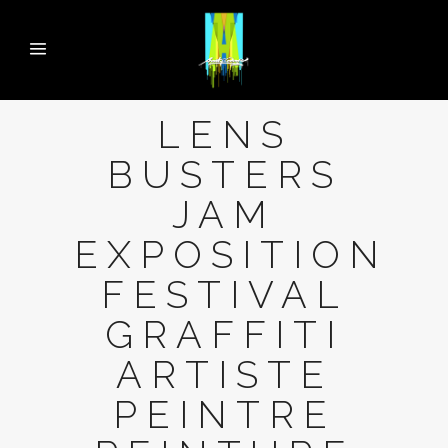
LENS
BUSTERS
JAM
EXPOSITION
FESTIVAL
GRAFFITI
ARTISTE
PEINTRE