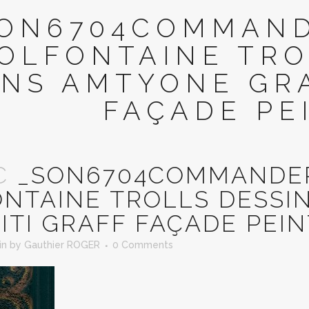
ON6704COMMANDE
OLFONTAINE TRO
NS AMTYONE GRA
FAÇADE PE
C
_SON6704COMMANDERI
NTAINE TROLLS DESSI
ITI GRAFF FAÇADE PEI
in
by
Gauthier ROGER
0 Comments