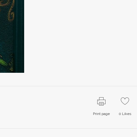
Print page
0
Likes