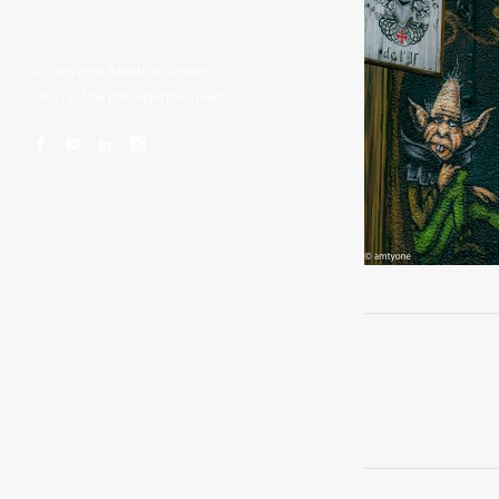
© Copyright
Mentions légales
Site réalisé par
Agence Tikéo