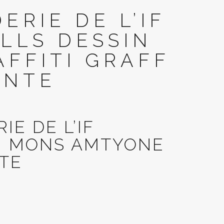
RIE DE L’IF
LLS DESSIN
FFITI GRAFF
INTE
E DE L’IF
N MONS AMTYONE
NTE