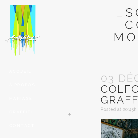
_S
C
MO
ACCUEIL
03 DÉ
À PROPOS
COLFO
GRAFF
MARIAGE
Posted at 20:45h
GRAFFITI
CONTACT