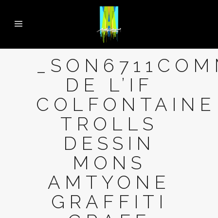
_SON6711COM
DE L’IF
COLFONTAINE
TROLLS
DESSIN
MONS
AMTYONE
GRAFFITI