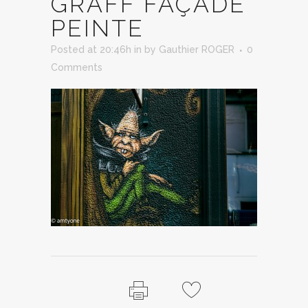
GRAFF FAÇADE
PEINTE
Posted at 20:46h
in
by
Gauthier ROGER
0
Comments