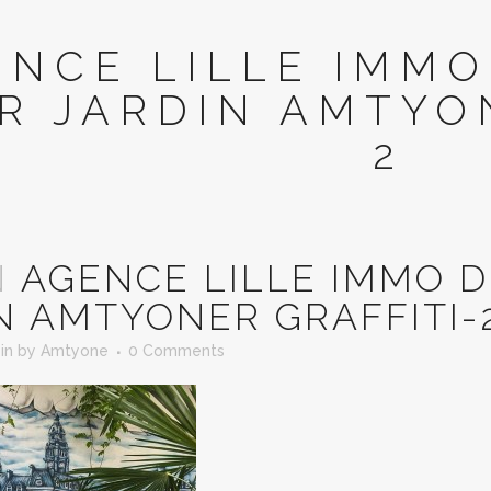
ENCE LILLE IMM
R JARDIN AMTYO
2
N
AGENCE LILLE IMMO 
N AMTYONER GRAFFITI-
in
by
Amtyone
0 Comments