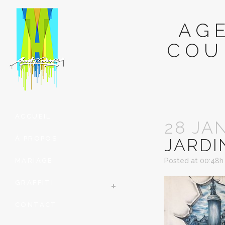
AG
COU
ACCUEIL
28 JA
À PROPOS
JARDI
MARIAGE
Posted at 00:48h
GRAFFITI
CONTACT